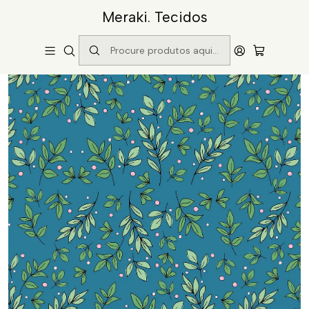
Meraki. Tecidos
Início
Catálogo
Padrão tyhg