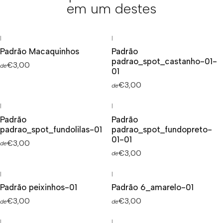
em um destes
|
|
Padrão Macaquinhos
Padrão
padrao_spot_castanho-01-
€3,00
de
01
€3,00
de
|
|
Padrão
Padrão
padrao_spot_fundolilas-01
padrao_spot_fundopreto-
01-01
€3,00
de
€3,00
de
|
|
Padrão peixinhos-01
Padrão 6_amarelo-01
€3,00
€3,00
de
de
|
|