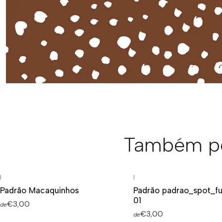
Também po
|
|
Padrão Macaquinhos
Padrão padrao_spot_fu
01
€3,00
de
€3,00
de