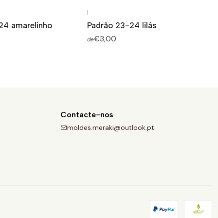
|
24 amarelinho
Padrão 23-24 lilás
€3,00
de
Contacte-nos
moldes.meraki@outlook.pt