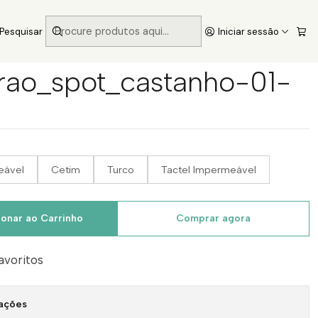
Pesquisar
Iniciar sessão
rao_spot_castanho-01-
eável
Cetim
Turco
Tactel Impermeável
ionar ao Carrinho
Comprar agora
favoritos
zações