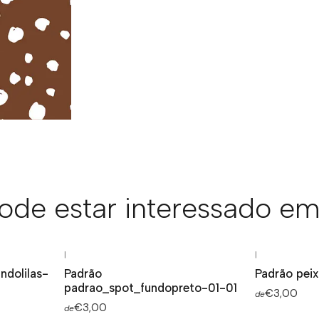
de estar interessado em
|
|
ndolilas-
Padrão
Padrão pei
padrao_spot_fundopreto-01-01
€3,00
de
€3,00
de