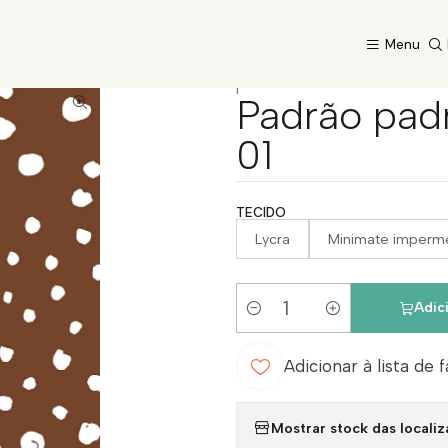
Início
Catálogo
Padrão padrao_spot_castanho-01-01
Menu
|
Padrão pad
01
TECIDO
Lycra
Minimate imperm
Adic
Quantidade
Adicionar à lista de 
Mostrar stock das locali