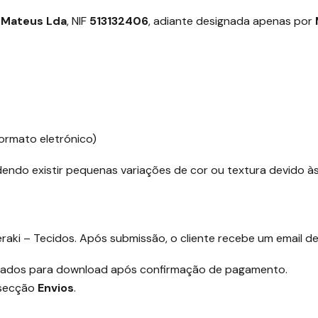
 Mateus Lda
, NIF
513132406
, adiante designada apenas por
ormato eletrónico)
endo existir pequenas variações de cor ou textura devido às
raki – Tecidos. Após submissão, o cliente recebe um email d
ilizados para download após confirmação de pagamento.
 secção
Envios
.