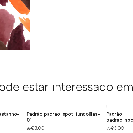
de estar interessado em
|
|
astanho-
Padrão padrao_spot_fundolilas-
Padrão
01
padrao_spo
€3,00
€3,00
de
de