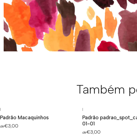
Também po
|
|
Padrão Macaquinhos
Padrão padrao_spot_c
01-01
€3,00
de
€3,00
de