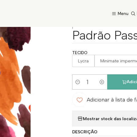
Início
Catálogo
Padrão Passionate 2
Menu
|
Padrão Pass
TECIDO
Lycra
Minimate imperm
Adic
Quantidade
Adicionar à lista de 
Mostrar stock das locali
DESCRIÇÃO