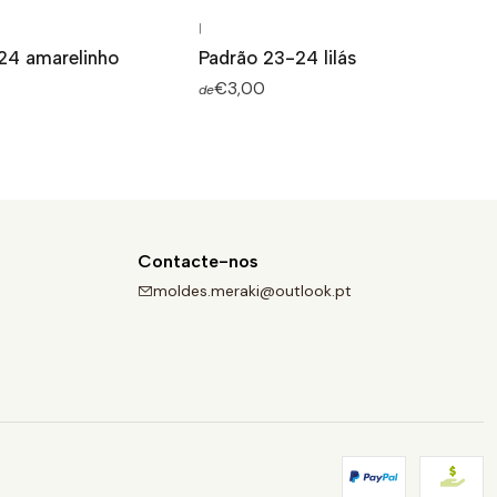
|
24 amarelinho
Padrão 23-24 lilás
€3,00
de
Contacte-nos
moldes.meraki@outlook.pt