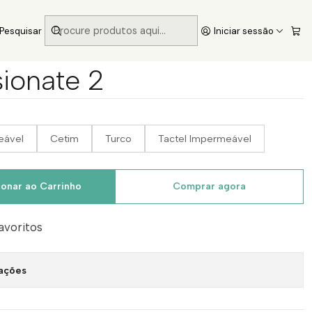
Pesquisar
Iniciar sessão
ionate 2
eável
Cetim
Turco
Tactel Impermeável
ionar ao Carrinho
Comprar agora
favoritos
zações