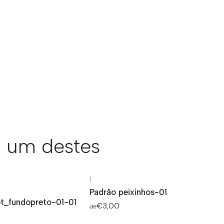
 um destes
|
Padrão peixinhos-01
t_fundopreto-01-01
€3,00
de