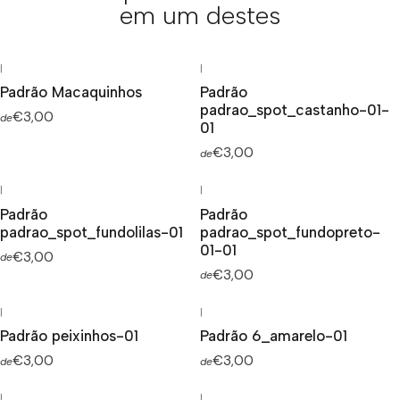
em um destes
|
|
Padrão Macaquinhos
Padrão
padrao_spot_castanho-01-
€3,00
de
01
€3,00
de
|
|
Padrão
Padrão
padrao_spot_fundolilas-01
padrao_spot_fundopreto-
01-01
€3,00
de
€3,00
de
|
|
Padrão peixinhos-01
Padrão 6_amarelo-01
€3,00
€3,00
de
de
|
|