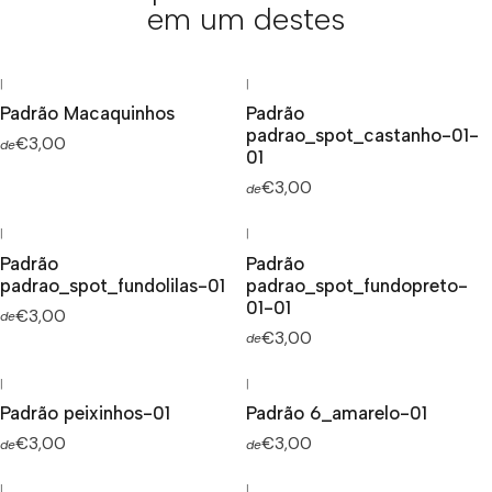
em um destes
|
|
Padrão Macaquinhos
Padrão
padrao_spot_castanho-01-
€3,00
de
01
€3,00
de
|
|
Padrão
Padrão
padrao_spot_fundolilas-01
padrao_spot_fundopreto-
01-01
€3,00
de
€3,00
de
|
|
Padrão peixinhos-01
Padrão 6_amarelo-01
€3,00
€3,00
de
de
|
|