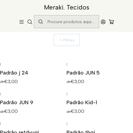
Meraki. Tecidos
Início
Lycra
Lycra
Filtros
|
|
Padrão j 24
Padrão JUN 5
€3,00
€3,00
de
de
|
|
Padrão JUN 9
Padrão Kid-1
€3,00
€3,00
de
de
|
|
Padrão retdyugi
Padrão thgj