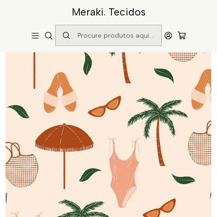
Meraki. Tecidos
Início
Catálogo
Padrão pattern01