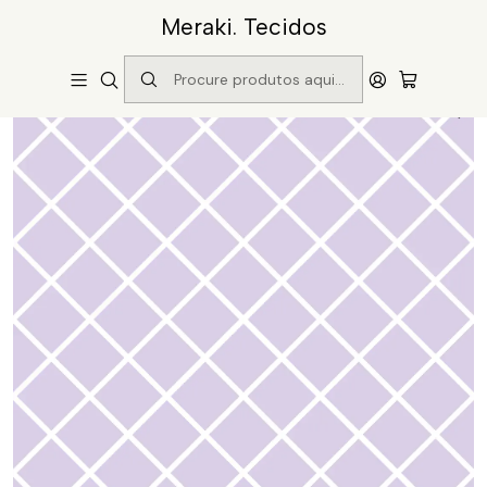
Meraki. Tecidos
Início
Catálogo
Padrão Losangos Alfazema