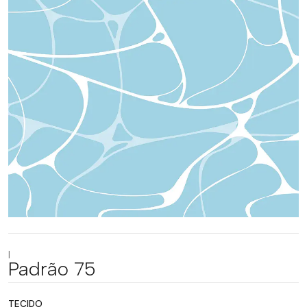
|
Padrão 75
TECIDO