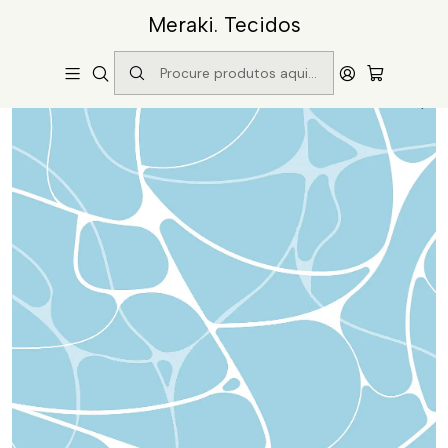
Meraki. Tecidos
Início
Catálogo
Padrão 75