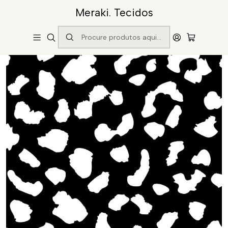
Meraki. Tecidos
Início
Catálogo
Padrão 53