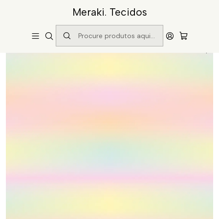
Meraki. Tecidos
Início
Catálogo
Padrão 52