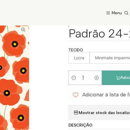
Início
Catálogo
Padrão 24-28
Menu
|
Padrão 24
TECIDO
Lycra
Minimate imperm
Adic
Quantidade
Adicionar à lista de 
Mostrar stock das locali
DESCRIÇÃO