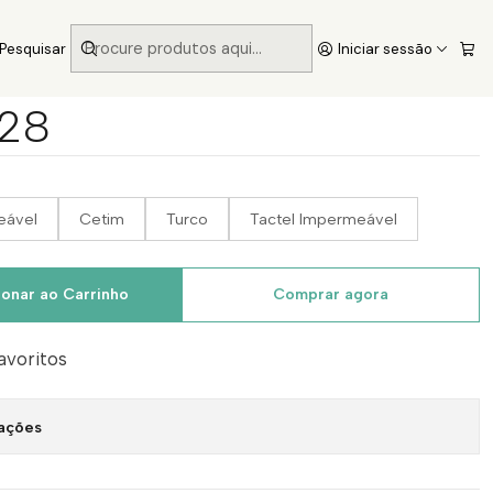
Pesquisar
Iniciar sessão
-28
eável
Cetim
Turco
Tactel Impermeável
ionar ao Carrinho
Comprar agora
favoritos
zações