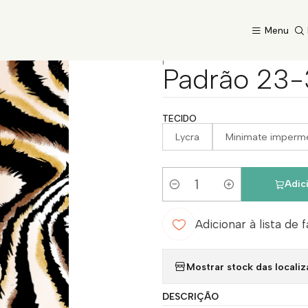
Início
Catálogo
Padrão 23-31
Menu
|
Padrão 23-
TECIDO
Lycra
Minimate imperm
Adic
Quantidade
Adicionar à lista de 
Mostrar stock das locali
DESCRIÇÃO