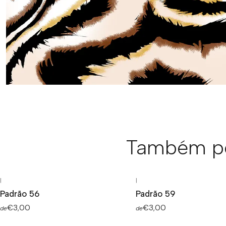
Também po
|
|
Padrão 56
Padrão 59
€3,00
€3,00
de
de