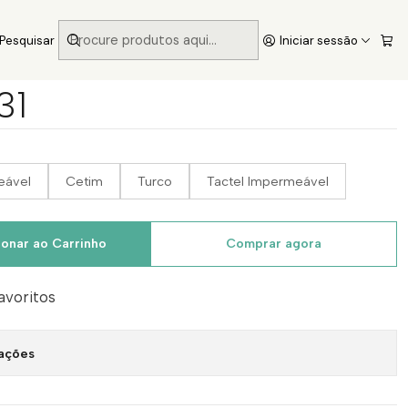
Pesquisar
Iniciar sessão
31
eável
Cetim
Turco
Tactel Impermeável
ionar ao Carrinho
Comprar agora
favoritos
zações