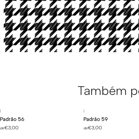
Também po
|
|
Padrão 56
Padrão 59
€3,00
€3,00
de
de