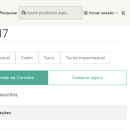
Pesquisar
Iniciar sessão
17
eável
Cetim
Turco
Tactel Impermeável
ionar ao Carrinho
Comprar agora
favoritos
zações