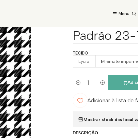
Início
Catálogo
Padrão 23-17
Menu
|
Padrão 23-
TECIDO
Lycra
Minimate imperm
Adic
Quantidade
Adicionar à lista de 
Mostrar stock das locali
DESCRIÇÃO